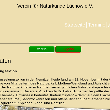
Verein für Naturkunde Lüchow e.V.
Startseite
Termine
Verein
Jugend
täten
ungsaktion
kusselungsaktion in der Nemitzer Heide fand am 11. November mit der
tung von Mitarbeitern des Naturparks Elbhöhen-Wendland und Aufsicht
Der Naturpark hat – im Rahmen seiner jährlichen Naturparktage – für 
ck organisiert. Die erste Vorsitzende Dr. Petra Dittberner begrüßte die
 Thematik. Entkusseln bedeutet „Kiefern zupfen“ – damit auf den Fläch
Lebensräume „Sandtrockenrasen und offene Binnendünen“ erhalten bleib
quellen für Spinnen, Vögel und Reptilien.