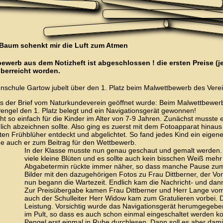
 Baum schenkt mir die Luft zum Atmen
ewerb aus dem Notizheft ist abgeschlossen ! die ersten Preise (
überreicht worden.
enschule Gartow jubelt über den 1. Platz beim Malwettbewerb des Vere
ls der Brief vom Naturkundeverein geöffnet wurde: Beim Malwettbewerb
Pengel den 1. Platz belegt und ein Navigationsgerät gewonnen!
ht so einfach für die Kinder im Alter von 7-9 Jahren. Zunächst musst
ch abzeichnen sollte. Also ging es zuerst mit dem Fotoapparat hinaus 
ten Frühblüher entdeckt und abgelichtet. So fand jedes Kind ein eigene
 auch er zum Beitrag für den Wettbewerb.
In der Klasse musste nun genau geschaut und gemalt werden. E
viele kleine Blüten und es sollte auch kein bisschen Weiß me
Abgabetermin rückte immer näher, so dass manche Pause zum 
Bilder mit den dazugehörigen Fotos zu Frau Dittberner, der Vo
nun begann die Wartezeit. Endlich kam die Nachricht- und dan
Zur Preisübergabe kamen Frau Dittberner und Herr Lange vom 
auch der Schulleiter Herr Widow kam zum Gratulieren vorbei. Di
Leistung. Vorsichtig wurde das Navigationsgerät herumgegebe
im Pult, so dass es auch schon einmal eingeschaltet werden k
Pengel erst einmal in Ruhe durchlesen. Dann soll es aber dam