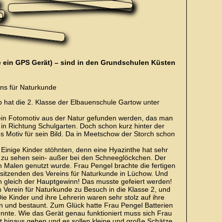
je ein GPS Gerät) – sind in den Grundschulen Küsten
ins für Naturkunde
 hat die 2. Klasse der Elbauenschule Gartow unter
e ein Fotomotiv aus der Natur gefunden werden, das man
in Richtung Schulgarten. Doch schon kurz hinter der
s Motiv für sein Bild. Da in Meetschow der Storch schon
inige Kinder stöhnten, denn eine Hyazinthe hat sehr
hr zu sehen sein- außer bei den Schneeglöckchen. Der
Malen genutzt wurde. Frau Pengel brachte die fertigen
rsitzenden des Vereins für Naturkunde in Lüchow. Und
n gleich der Hauptgewinn! Das musste gefeiert werden!
Verein für Naturkunde zu Besuch in die Klasse 2, und
e Kinder und ihre Lehrerin waren sehr stolz auf ihre
n und bestaunt. Zum Glück hatte Frau Pengel Batterien
onnte. Wie das Gerät genau funktioniert muss sich Frau
it hinaus gehen und es sollen kleine und große Schätze