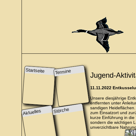
Startseite
Termine
Jugend-Aktivi
11.11.2022 Entkussel
Unsere diesjährige Ent
entfernten unter Anlei
sandigen Heideflächen. 
Störche
Aktuelles
zum Einsatzort und zurü
kurze Einführung in die
sondern die wichtigen 
unverzichtbare Nahrungs